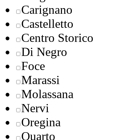
Carignano
Castelletto
Centro Storico
Di Negro
Foce
Marassi
Molassana
Nervi
Oregina
Quarto