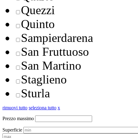
Quezzi
Quinto
Sampierdarena
San Fruttuoso
San Martino
Staglieno
Sturla
rimuovi tutto
seleziona tutto
x
Prezzo massimo
Superficie