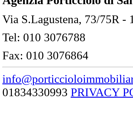
Agenzia Porticciolo di
Sa
Via S.Lagustena, 73/75R -
Tel: 010 3076788
Fax: 010 3076864
info@porticcioloimmobiliar
01834330993
PRIVACY P