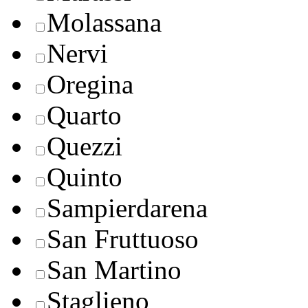
Molassana
Nervi
Oregina
Quarto
Quezzi
Quinto
Sampierdarena
San Fruttuoso
San Martino
Staglieno