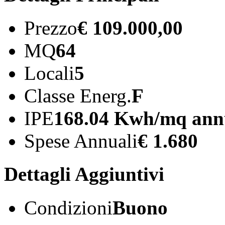
Prezzo
€ 109.000,00
MQ
64
Locali
5
Classe Energ.
F
IPE
168.04 Kwh/mq ann
Spese Annuali
€ 1.680
Dettagli Aggiuntivi
Condizioni
Buono