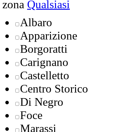
zona
Qualsiasi
Albaro
Apparizione
Borgoratti
Carignano
Castelletto
Centro Storico
Di Negro
Foce
Marassi