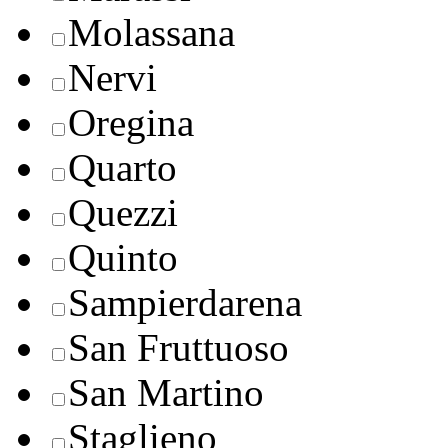
Molassana
Nervi
Oregina
Quarto
Quezzi
Quinto
Sampierdarena
San Fruttuoso
San Martino
Staglieno