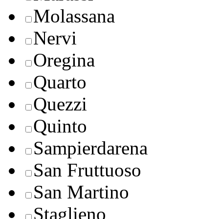
Molassana
Nervi
Oregina
Quarto
Quezzi
Quinto
Sampierdarena
San Fruttuoso
San Martino
Staglieno