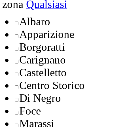
zona
Qualsiasi
Albaro
Apparizione
Borgoratti
Carignano
Castelletto
Centro Storico
Di Negro
Foce
Marassi