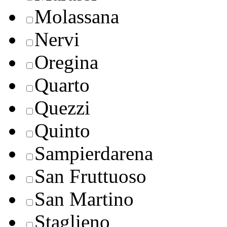
Molassana
Nervi
Oregina
Quarto
Quezzi
Quinto
Sampierdarena
San Fruttuoso
San Martino
Staglieno