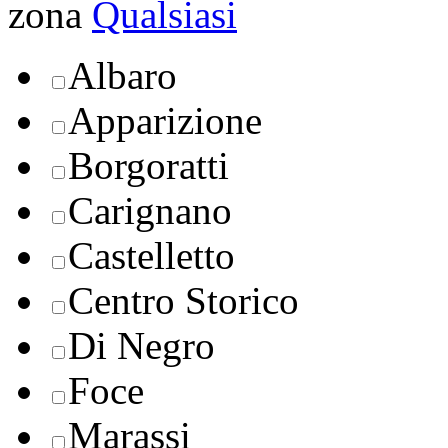
zona
Qualsiasi
Albaro
Apparizione
Borgoratti
Carignano
Castelletto
Centro Storico
Di Negro
Foce
Marassi