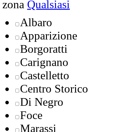
zona
Qualsiasi
Albaro
Apparizione
Borgoratti
Carignano
Castelletto
Centro Storico
Di Negro
Foce
Marassi