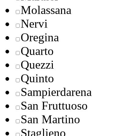
Molassana
Nervi
Oregina
Quarto
Quezzi
Quinto
Sampierdarena
San Fruttuoso
San Martino
Staglieno