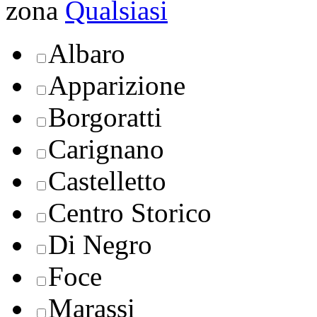
zona
Qualsiasi
Albaro
Apparizione
Borgoratti
Carignano
Castelletto
Centro Storico
Di Negro
Foce
Marassi