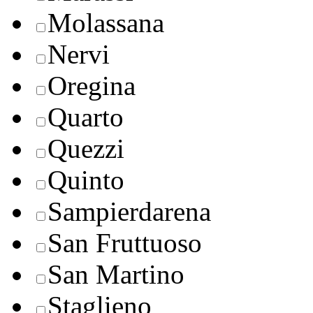
Molassana
Nervi
Oregina
Quarto
Quezzi
Quinto
Sampierdarena
San Fruttuoso
San Martino
Staglieno