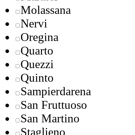
Molassana
Nervi
Oregina
Quarto
Quezzi
Quinto
Sampierdarena
San Fruttuoso
San Martino
Staglieno