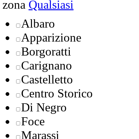
zona
Qualsiasi
Albaro
Apparizione
Borgoratti
Carignano
Castelletto
Centro Storico
Di Negro
Foce
Marassi