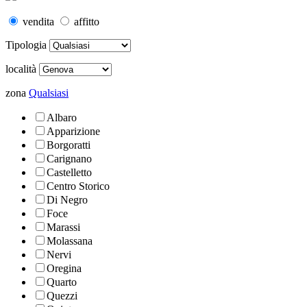
vendita
affitto
Tipologia
località
zona
Qualsiasi
Albaro
Apparizione
Borgoratti
Carignano
Castelletto
Centro Storico
Di Negro
Foce
Marassi
Molassana
Nervi
Oregina
Quarto
Quezzi