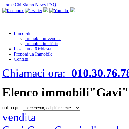
Home
Chi Siamo
News
FAQ
Immobili
Immobili in vendita
Immobili in affitto
Lascia una Richiesta
Proponi un Immobile
Contatti
Chiamaci ora:
010.30.76.7
Elenco immobili"Gavi"
ordina per:
vendita