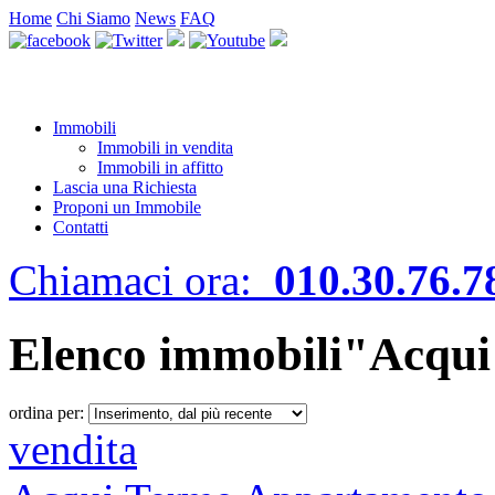
Home
Chi Siamo
News
FAQ
Immobili
Immobili in vendita
Immobili in affitto
Lascia una Richiesta
Proponi un Immobile
Contatti
Chiamaci ora:
010.30.76.7
Elenco immobili"Acqu
ordina per:
vendita