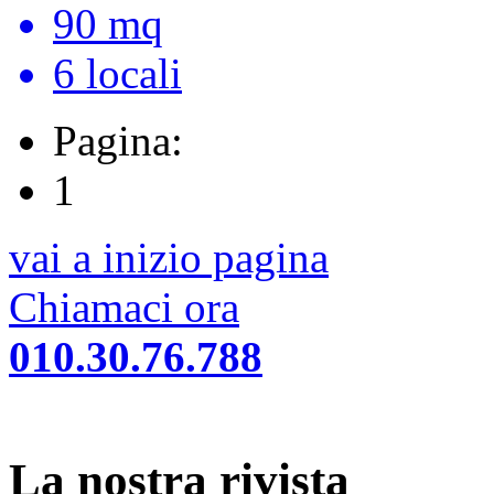
90 mq
6 locali
Pagina:
1
vai a inizio pagina
Chiamaci ora
010.30.76.788
La nostra rivista