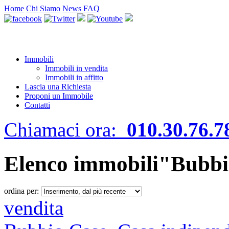
Home
Chi Siamo
News
FAQ
Immobili
Immobili in vendita
Immobili in affitto
Lascia una Richiesta
Proponi un Immobile
Contatti
Chiamaci ora:
010.30.76.7
Elenco immobili"Bubb
ordina per:
vendita